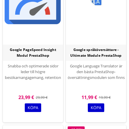
Google PageSpeed Insight
Google språköversättare -
Modul PrestaShop
Ultimate Module PrestaShop
Snabba och optimerade sidor
Google Language Translator är
leder till högre
den bästa PrestaShop-
besökarnangagemang, retention
översättningsmodulen som finns
och konverteringar.Öka
tillgänglig för att översätta din
sidladdningshastigheten.
webbplats till över 105 olika
Modulen Page Speed hjälper dig
språk. enkel installation och
23,99 €
11,99 €
29,99 €
19,99 €
att få ett godkänt betyg i Google
arbete
Page Speed Insight.
KÖPA
KÖPA