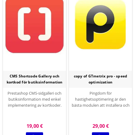
CMS Shortcode Gallery och
copy of GTmetrix pro - speed
kortkod för butiksinformation
optimization
Prestashop CMS-sidgalleri och
Pingdom för
butiksinformation med enkel
hastighetsoptimering är den
implementering av kortkoder.
bästa modulen att installera och
Prestashop CMS Shortcode
glömma sidladdningshastighet
Gallery modul levereras med ett
frågor och minimera sidladdning
klick installation och ger
tid, databas optimering, HTML /
19,00 €
29,00 €
flexibilitet att placera dessa korta
CSS / JavaScript minification och