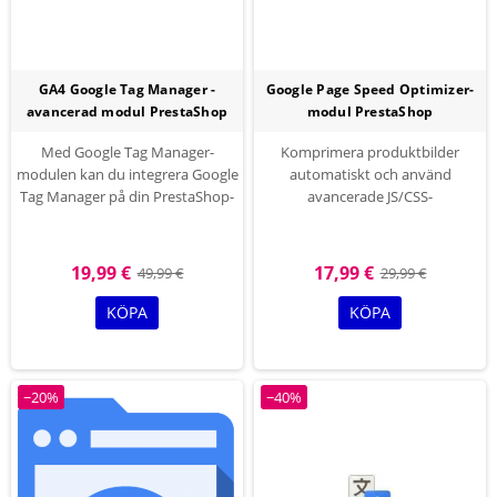
GA4 Google Tag Manager -
Google Page Speed Optimizer-
avancerad modul PrestaShop
modul PrestaShop
Med Google Tag Manager-
Komprimera produktbilder
modulen kan du integrera Google
automatiskt och använd
Tag Manager på din PrestaShop-
avancerade JS/CSS-
webbplats så att du kan spåra
minifieringsalternativ för att
och samla in värdefulla
förbättra din webbplats
besöksdata från din webbplats
prestanda och få högre poäng i
19,99 €
17,99 €
49,99 €
29,99 €
och göra...
Google PageSpeed Insights.
KÖPA
KÖPA
−20%
−40%