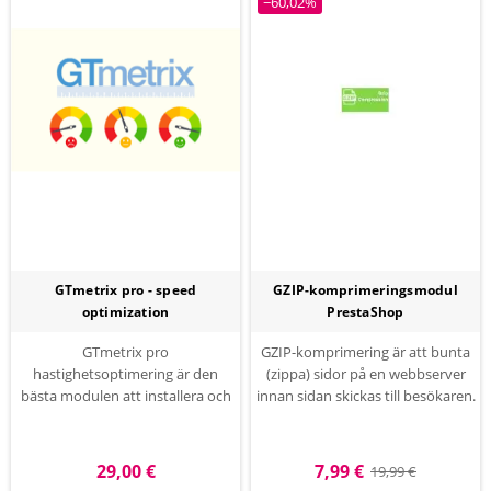
−60,02%
GTmetrix pro - speed
GZIP-komprimeringsmodul
optimization
PrestaShop
GTmetrix pro
GZIP-komprimering är att bunta
hastighetsoptimering är den
(zippa) sidor på en webbserver
bästa modulen att installera och
innan sidan skickas till besökaren.
glömma sidladdningshastighet
Detta sparar bandbredd och ökar
frågor och minimera sidladdning
därför sidans laddningshastighet
tid, databas optimering, HTML /
avsevärt.
29,00 €
7,99 €
19,99 €
CSS / JavaScript minification och