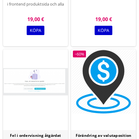
i frontend produktsida och alla
DisplayPositions får fel 500,
andra sidor och visa kommer
Prestashop-modulpositioner fel
snart bild. detta är bästa
fixade.
19,00 €
19,00 €
modulen för att ersätta skadad
bild till professionell bild.
KÖPA
KÖPA
−60%
Fel i ordervisning åtgärdat
Förändring av valutaposition