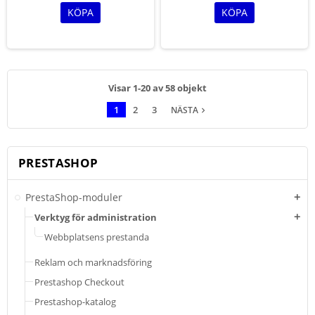
GZIP , spara bandbredd och SEO
KÖPA
KÖPA
optimering
Visar 1-20 av 58 objekt
1
2
3
NÄSTA
navigate_next
PRESTASHOP
PrestaShop-moduler
add
Verktyg för administration
add
Webbplatsens prestanda
Reklam och marknadsföring
Prestashop Checkout
Prestashop-katalog