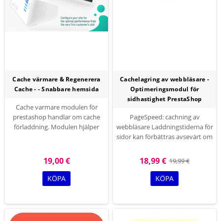
Cache värmare & Regenerera
Cachelagring av webbläsare -
Cache - - Snabbare hemsida
Optimeringsmodul för
sidhastighet PrestaShop
Cache varmare modulen för
prestashop handlar om cache
PageSpeed: cachning av
förladdning. Modulen hjälper
webbläsare Laddningstiderna för
webbläsare att ladda omedelbart
sidor kan förbättras avsevärt om
nyskapade eller uppdaterade
man ber besökarna att spara och
sidor även för första gången
återanvända de filer som ingår i
19,00 €
18,99 €
19,99 €
besökare. Vår modul värmer upp
webbplatsen.
en cache som resulterar i en
KÖPA
KÖPA
snabb webbplats och därmed en
bättre upplevelse för varje
användare.