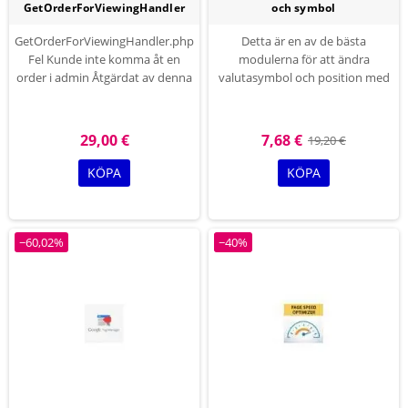
GetOrderForViewingHandler
och symbol
GetOrderForViewingHandler.php
Detta är en av de bästa
Fel Kunde inte komma åt en
modulerna för att ändra
order i admin Åtgärdat av denna
valutasymbol och position med
modul
språk.
du måste ändra dollarsymbolen
29,00 €
7,68 €
19,20 €
till någon annan symbol eller
bokstav lägg till i
KÖPA
KÖPA
modulkonfiguration.
−60,02%
−40%