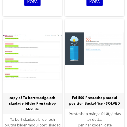
koder var som helst i dina CMS-
GZIP , spara bandbredd och SEO
KÖPA
KÖPA
sidor. Du kan placera flera
optimering
gallerier på en sida och / eller du
kan placera samma galleri över
de många CMS-sidorna med en
enkel kortkod.
copy of Ta bort trasiga och
Fel 500 Prestashop modul
skadade bilder Prestashop
position Backoffice - SOLVED
Module
Prestashop många fel åtgärdas
Ta bort skadade bilder och
av detta.
brutna bilder modul bort, skadad
Den här koden löste