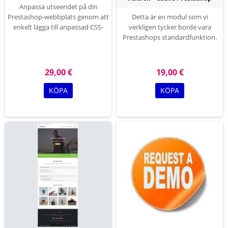
Anpassa utseendet på din
Prestashop-webbplats genom att
Detta är en modul som vi
enkelt lägga till anpassad CSS-
verkligen tycker borde vara
och JS-kod utan att ens behöva
Prestashops standardfunktion.
ändra dina tema- eller plugin-filer.
Låt mig förklara varför detta är en
Detta är perfekt för att lägga till
MÅSTE HA MODUL, om du gör
anpassade CSS-justeringar på din
ändringar på din frontend då och
29,00 €
19,00 €
webbplats.
då
KÖPA
KÖPA