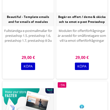
Beautiful - Template emails
Begär en offert / demo & skicka
and for emails of modules
och ta emot e-post Prestashop
Fullständiga e-postmallmallar för
Modulen för offertförfrågningar
prestashop 1.5, prestashop 1.6,
är avsedd för småföretagare som
prestashop 1.7, prestashop 8 Du
vill ta emot offertförfrågningar
kan ändra färgtext,
eller begära information från
teckensnittstorlek och alla
kunder. och kontakta oss
teckensnitt som finns på Google
alternativ skicka och ta emot e-
29,00 €
29,00 €
Fonts för text av alla mallar
post
KÖPA
KÖPA
−5%