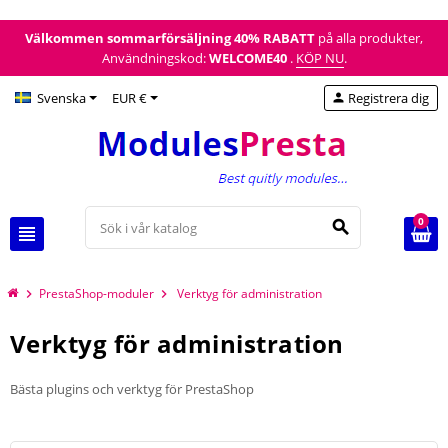
Välkommen sommarförsäljning
40% RABATT
på alla produkter,
Användningskod:
WELCOME40
.
KÖP NU
.
Svenska
EUR €
Registrera dig
person
0
search
view_headline
PrestaShop-moduler
Verktyg för administration
chevron_right
chevron_right
Verktyg för administration
Bästa plugins och verktyg för PrestaShop