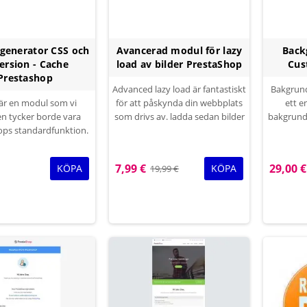
generator CSS och
Avancerad modul för lazy
Back
version - Cache
load av bilder PrestaShop
Cus
Prestashop
Advanced lazy load är fantastiskt
Bakgrunds
är en modul som vi
för att påskynda din webbplats
ett e
en tycker borde vara
som drivs av. ladda sedan bilder
bakgrundsf
ops standardfunktion.
på din webbplats, i det här fallet
sida. den
örklara varför detta är
hjälper till att minska
att sprid
TE HA MODUL, om du
laddningstiden
mycket 
7,99 €
29,00 €
KÖPA
KÖPA
19,99 €
gar på din frontend då
eller sk
och då