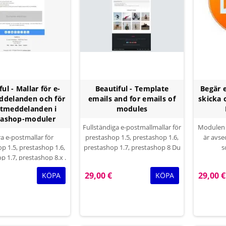
ul - Mallar för e-
Beautiful - Template
Begär 
ddelanden och för
emails and for emails of
skicka 
stmeddelanden i
modules
tashop-moduler
Fullständiga e-postmallmallar för
Modulen f
a e-postmallar för
prestashop 1.5, prestashop 1.6,
är avse
p 1.5, prestashop 1.6,
prestashop 1.7, prestashop 8 Du
s
p 1.7, prestashop 8.x .
kan ändra färgtext,
offertför
ntra besökare att
teckensnittstorlek och alla
informa
29,00 €
29,00 €
KÖPA
KÖPA
slutföra köp.
teckensnitt som finns på Google
kontakta
Fonts för text av alla mallar
oc