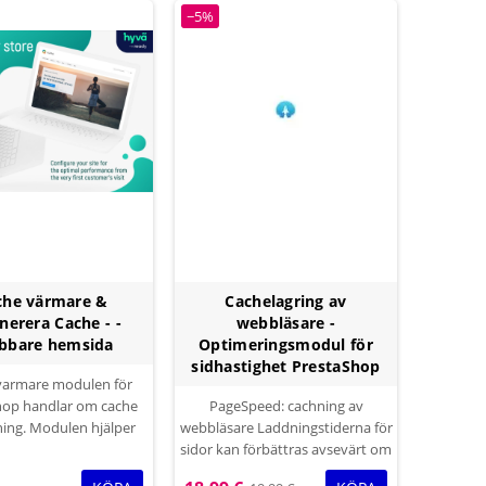
−5%
che värmare &
Cachelagring av
nerera Cache - -
webbläsare -
bbare hemsida
Optimeringsmodul för
sidhastighet PrestaShop
varmare modulen för
hop handlar om cache
PageSpeed: cachning av
ning. Modulen hjälper
webbläsare Laddningstiderna för
bläsare att ladda
sidor kan förbättras avsevärt om
bart nyskapade eller
man ber besökarna att spara