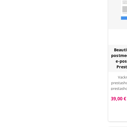
Beautif
postme
e-po
Pres
Vackr
prestasho
prestasho
Uppmu
39,00 €