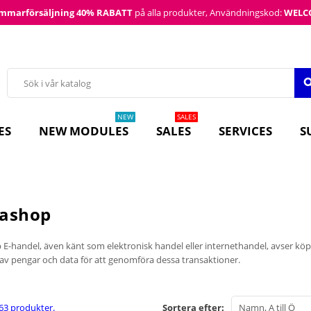
mmarförsäljning
40% RABATT
på alla produkter, Användningskod:
WELC
sea
NEW
SALES
ES
NEW MODULES
SALES
SERVICES
S
tashop
E-handel, även känt som elektronisk handel eller internethandel, avser köp oc
 av pengar och data för att genomföra dessa transaktioner.
163 produkter.
Sortera efter:
Namn, A till Ö