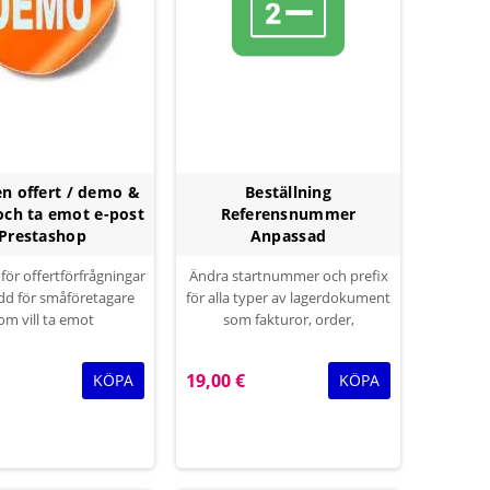
en offert / demo &
Beställning
och ta emot e-post
Referensnummer
Prestashop
Anpassad
ör offertförfrågningar
Ändra startnummer och prefix
dd för småföretagare
för alla typer av lagerdokument
om vill ta emot
som fakturor, order,
frågningar eller begära
försändelser, kreditnotor med
tion från kunder. och
19,00 €
KÖPA
KÖPA
 oss alternativ skicka
h ta emot e-post