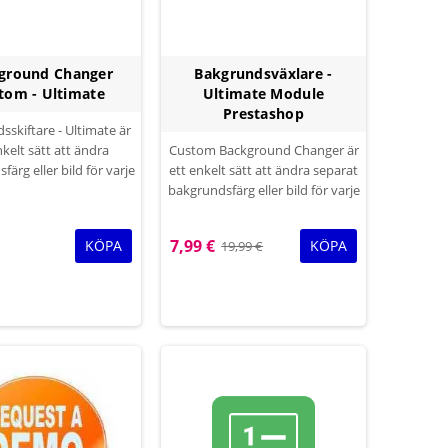
ground Changer
Bakgrundsväxlare -
tom - Ultimate
Ultimate Module
Prestashop
skiftare - Ultimate är
nkelt sätt att ändra
Custom Background Changer är
ärg eller bild för varje
ett enkelt sätt att ändra separat
 ultimata lösningen för
bakgrundsfärg eller bild för varje
a hela sidor atmosfärer
sida.
snabbt, reklam skinn
7,99 €
KÖPA
KÖPA
19,99 €
apa bakgrunds bildspel.