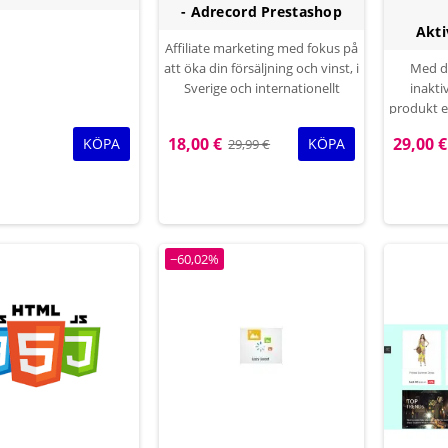
- Adrecord Prestashop
Akti
Affiliate marketing med fokus på
att öka din försäljning och vinst, i
Med d
Sverige och internationellt
inakti
produkt ef
använda m
18,00 €
29,00 €
KÖPA
KÖPA
29,99 €
visning 
för spec
Bästa mod
visa p
−60,02%