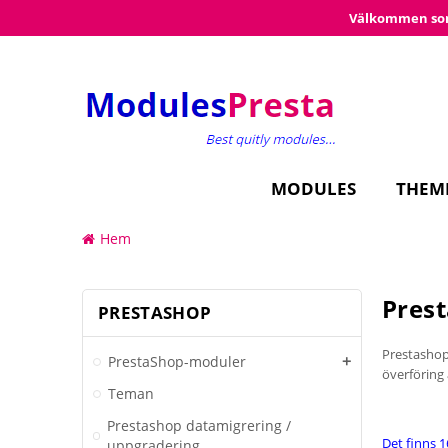
Välkommen so
MODULES
THEM
Hem
Pres
PRESTASHOP
Prestashop 
PrestaShop-moduler
add
överföring
Teman
Prestashop datamigrering /
Det finns 
uppgradering