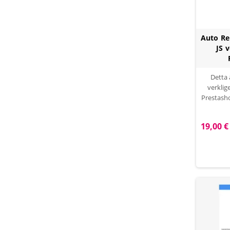
Auto Re
JS 
Detta 
verklig
Prestash
Låt mig f
en MÅS
19,00 €
gör ändrin