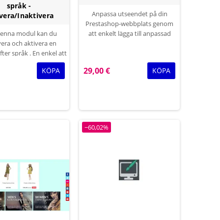
språk -
Anpassa utseendet på din
vera/Inaktivera
Prestashop-webbplats genom
enna modul kan du
att enkelt lägga till anpassad
vera och aktivera en
CSS- och JS-kod utan att ens
ter språk . En enkel att
behöva ändra dina tema- eller
odul för att inaktivera
plugin-filer. Detta är perfekt för
29,00 €
KÖPA
KÖPA
av specifika produkter
att lägga till anpassade CSS-
ifika språk i butiken.
justeringar på din webbplats.
ulen för att dölja och
rodukter per språk .
−60,02%