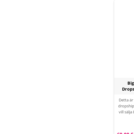
Bi
Drops
Detta är
dropshi
vill sälj
sor
hybridlö
din b