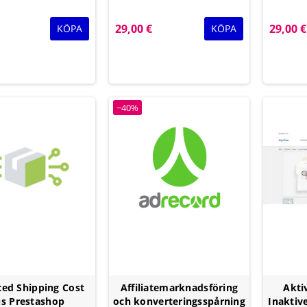
29,00 €
29,00 €
KÖPA
KÖPA
−40%
ed Shipping Cost
Affiliatemarknadsföring
Akti
us Prestashop
och konverteringsspårning
Inaktiv