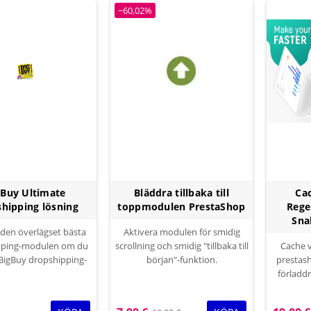
−60,02%
gBuy Ultimate
Bläddra tillbaka till
Ca
hipping lösning
toppmodulen PrestaShop
Rege
Sna
 den överlägset bästa
Aktivera modulen för smidig
pping-modulen om du
scrollning och smidig "tillbaka till
Cache 
a BigBuy dropshipping-
början"-funktion.
prestas
timentet.Denna
förladd
sning kommer att göra
web
utik smidig, snabb
omedel