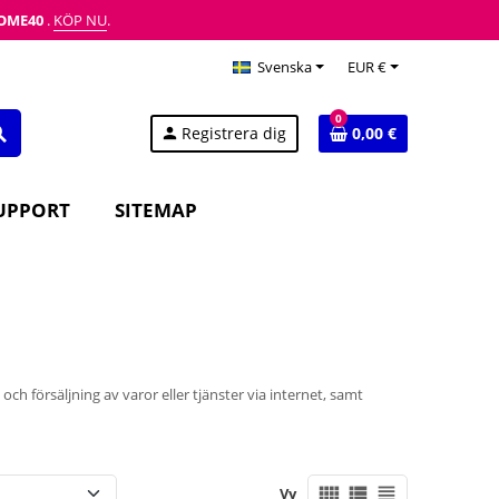
OME40
.
KÖP NU
.
Svenska
EUR €
0
Registrera dig
0,00 €
rch
person
UPPORT
SITEMAP
h försäljning av varor eller tjänster via internet, samt
view_comfy
view_list
view_headline
Vy