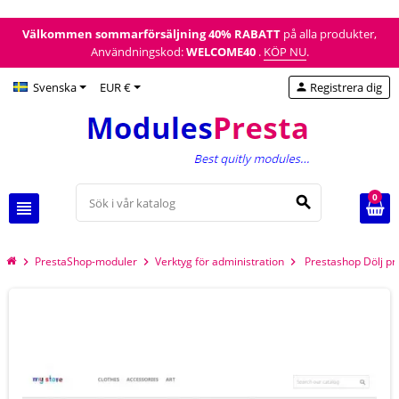
Välkommen sommarförsäljning
40% RABATT
på alla produkter,
Användningskod:
WELCOME40
.
KÖP NU
.
Svenska
EUR €
Registrera dig
person
0
search
view_headline
PrestaShop-moduler
Verktyg för administration
Prestashop Dölj pri
chevron_right
chevron_right
chevron_right