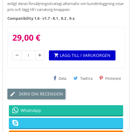
enligt deras försäljningsstrategi.alternativ om kundinloggning visar
pris och lägg till i varukorg-knappen.
Compatibility 1.6 - v1.7 - 8.1 , 8.2 , 9.x
29,00 €
LÄGG TILL I VARUKORGEN
shopping_cart
remove
add
Dela
Twittra
Pinterest
SKRIV DIN RECENSION
WhatsApp