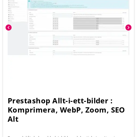
chevron_left
chevron_right
Prestashop Allt-i-ett-bilder :
Komprimera, WebP, Zoom, SEO
Alt