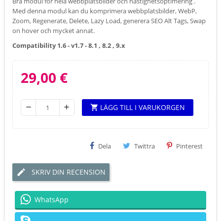
Bra modul för hela webbplatsbilder och hastighetsoptimering .
Med denna modul kan du komprimera webbplatsbilder, WebP,
Zoom, Regenerate, Delete, Lazy Load, generera SEO Alt Tags, Swap
on hover och mycket annat.
Compatibility 1.6 - v1.7 - 8.1 , 8.2 , 9.x
29,00 €
LÄGG TILL I VARUKORGEN
shopping_cart
remove
add
Dela
Twittra
Pinterest
SKRIV DIN RECENSION
WhatsApp